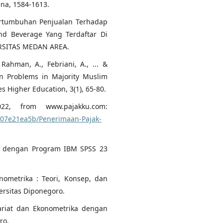
ana, 1584-1613.
 Pertumbuhan Penjualan Terhadap
d Beverage Yang Terdaftar Di
ERSITAS MEDAN AREA.
, Rahman, A., Febriani, A., ... &
on Problems in Majority Muslim
es Higher Education, 3(1), 65-80.
022, from www.pajakku.com:
407e21ea5b/Penerimaan-Pajak-
iate dengan Program IBM SPSS 23
konometrika : Teori, Konsep, dan
ersitas Diponegoro.
ivariat dan Ekonometrika dengan
ro.