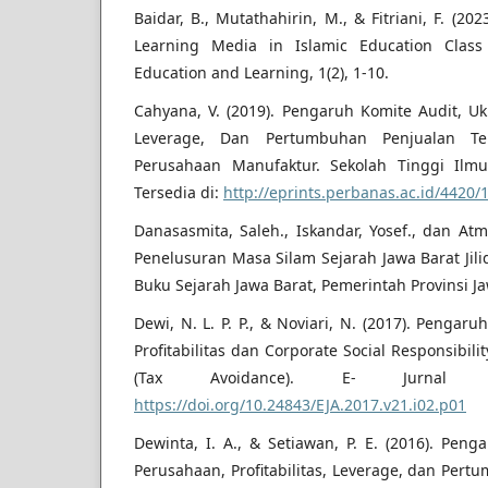
Baidar, B., Mutathahirin, M., & Fitriani, F. (20
Learning Media in Islamic Education Class
Education and Learning, 1(2), 1-10.
Cahyana, V. (2019). Pengaruh Komite Audit, Uku
Leverage, Dan Pertumbuhan Penjualan T
Perusahaan Manufaktur. Sekolah Tinggi Ilm
Tersedia di:
http://eprints.perbanas.ac.id/4420
Danasasmita, Saleh., Iskandar, Yosef., dan Atm
Penelusuran Masa Silam Sejarah Jawa Barat Jili
Buku Sejarah Jawa Barat, Pemerintah Provinsi Ja
Dewi, N. L. P. P., & Noviari, N. (2017). Penga
Profitabilitas dan Corporate Social Responsibi
(Tax Avoidance). E- Jurnal 
https://doi.org/10.24843/EJA.2017.v21.i02.p01
Dewinta, I. A., & Setiawan, P. E. (2016). Pe
Perusahaan, Profitabilitas, Leverage, dan Per