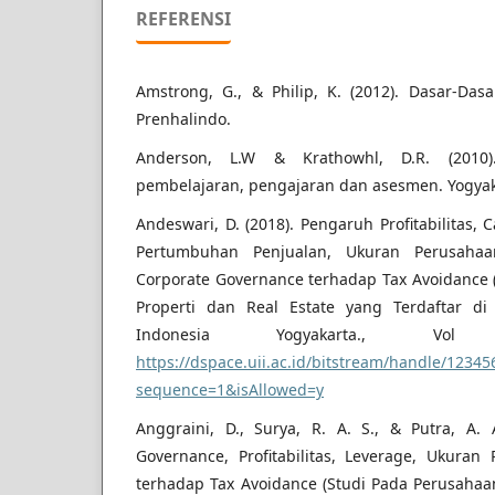
REFERENSI
Amstrong, G., & Philip, K. (2012). Dasar-Dasa
Prenhalindo.
Anderson, L.W & Krathowhl, D.R. (2010
pembelajaran, pengajaran dan asesmen. Yogyaka
Andeswari, D. (2018). Pengaruh Profitabilitas, C
Pertumbuhan Penjualan, Ukuran Perusahaa
Corporate Governance terhadap Tax Avoidance 
Properti dan Real Estate yang Terdaftar di 
Indonesia Yogyakarta., V
https://dspace.uii.ac.id/bitstream/handle/1234
sequence=1&isAllowed=y
Anggraini, D., Surya, R. A. S., & Putra, A.
Governance, Profitabilitas, Leverage, Ukura
terhadap Tax Avoidance (Studi Pada Perusahaa