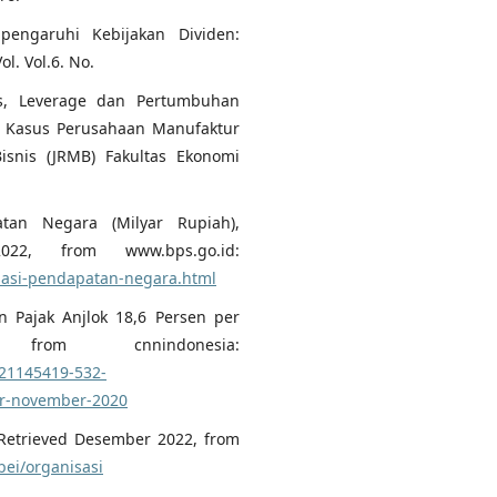
mpengaruhi Kebijakan Dividen:
ol. Vol.6. No.
tas, Leverage dan Pertumbuhan
i Kasus Perusahaan Manufaktur
isnis (JRMB) Fakultas Ekonomi
atan Negara (Milyar Rupiah),
022, from www.bps.go.id:
isasi-pendapatan-negara.html
n Pajak Anjlok 18,6 Persen per
from cnnindonesia:
21145419-532-
er-november-2020
. Retrieved Desember 2022, from
bei/organisasi