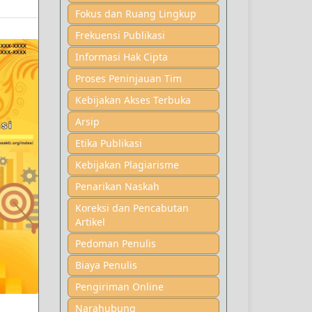
Fokus dan Ruang Lingkup
Frekuensi Publikasi
Informasi Hak Cipta
Proses Peninjauan Tim
Kebijakan Akses Terbuka
Arsip
Etika Publikasi
Kebijakan Plagiarisme
Penarikan Naskah
Koreksi dan Pencabutan
Artikel
Pedoman Penulis
Biaya Penulis
Pengiriman Online
Narahubung