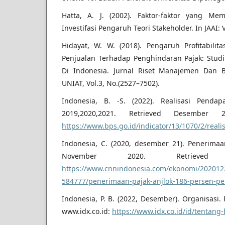
Hatta, A. J. (2002). Faktor-faktor yang Me
Investifasi Pengaruh Teori Stakeholder. In JAAI: V
Hidayat, W. W. (2018). Pengaruh Profitabili
Penjualan Terhadap Penghindaran Pajak: Stud
Di Indonesia. Jurnal Riset Manajemen Dan B
UNIAT, Vol.3, No.(2527–7502).
Indonesia, B. -S. (2022). Realisasi Pendap
2019,2020,2021. Retrieved Desember 2
https://www.bps.go.id/indicator/13/1070/2/real
Indonesia, C. (2020, desember 21). Penerimaa
November 2020. Retrieved 
https://www.cnnindonesia.com/ekonomi/202012
584777/penerimaan-pajak-anjlok-186-persen-p
Indonesia, P. B. (2022, Desember). Organisasi
www.idx.co.id:
https://www.idx.co.id/id/tentang-