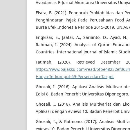
Avoidance. E-Jurnal Akuntansi Universitas Uday
Elvira, B. (2021). Pengaruh Profitabilitas dan
Penghindaran Pajak Pada Perusahaan Food An
Bursa Efek Indonesia Periode 2015-2019. UNIV
Engkizar, E., Jaafar, A., Sarianto, D., Ayad, N.
Rahman, I. (2024). Analysis of Quran Educati
Countries. International Journal of Islamic Studi
Fatimah. (2020). Retrieved Desember 2
https://www.pajakku.com/read/5fbe48232ef363
Hanya-Terkumpul-69-Persen-dari-Target
Ghozali, I. (2016). Aplikasi Analisis Multivar
Edisi 8. Badan Penerbit Universitas Diponegoro.
Ghozali, I. (2018). Analisis Multivariat dan E
Aplikasi dengan eviews 10. Badan Penerbit Univ
Ghozali, I., & Ratmono. (2017). Analisis Mult
eviews 10. Badan Penerbit Universitas Diponego