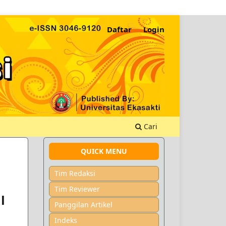
Daftar
Login
Cari
QUICK MENU
Tim Redaksi
Tim Reviewer
l
Panggilan Artikel
Indeks