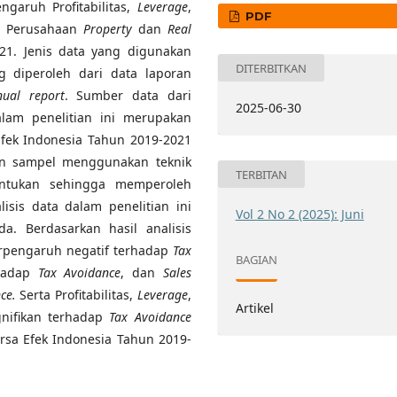
ngaruh Profitabilitas,
Leverage
,
PDF
 Perusahaan
Property
dan
Real
21. Jenis data yang digunakan
DITERBITKAN
ng diperoleh dari data laporan
nual report
. Sumber data dari
2025-06-30
alam penelitian ini merupakan
fek Indonesia Tahun 2019-2021
an sampel menggunakan teknik
TERBITAN
entukan sehingga memperoleh
sis data dalam penelitian ini
Vol 2 No 2 (2025): Juni
a. Berdasarkan hasil analisis
berpengaruh negatif terhadap
Tax
BAGIAN
rhadap
Tax Avoidance
, dan
Sales
ce.
Serta Profitabilitas,
Leverage
,
Artikel
nifikan terhadap
Tax Avoidance
rsa Efek Indonesia Tahun 2019-