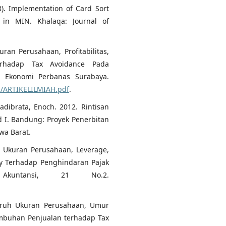
23). Implementation of Card Sort
 in MIN. Khalaqa: Journal of
ran Perusahaan, Profitabilitas,
erhadap Tax Avoidance Pada
u Ekonomi Perbanas Surabaya.
/1/ARTIKELILMIAH.pdf
.
adibrata, Enoch. 2012. Rintisan
d I. Bandung: Proyek Penerbitan
wa Barat.
ruh Ukuran Perusahaan, Leverage,
lity Terhadap Penghindaran Pajak
Akuntansi, 21 No.2.
ngaruh Ukuran Perusahaan, Umur
tumbuhan Penjualan terhadap Tax