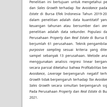
Penelitian ini bertujuan untuk mengetahui pe
dan
Sales Growth
terhadap
Tax Avoidance
pada
Estate
di Bursa Efek Indonesia Tahun 2019-20
dalam penelitian adalah data kuantitatif ya
keuangan tahunan atau bersumber dari
an
penelitian adalah data sekunder. Populasi d
Perusahaan
Property
dan
Real Estate
di Bursa E
berjumlah 61 perusahaan. Teknik pengambil
purposive sampling
sesuai kriteria yang dit
sampel sebanyak 13 perusahaan. Metode anali
menggunakan analisis regresi linear bergand
secara parsial diketahui bahwa Profitabilitas 
Avoidance
,
Leverage
berpengaruh negatif te
Growth
tidak berpengaruh terhadap
Tax Avoidan
Sales Growth
secara simultan berpengaruh sig
Pada Perusahaan
Property
dan
Real Estate
di Bu
2021.